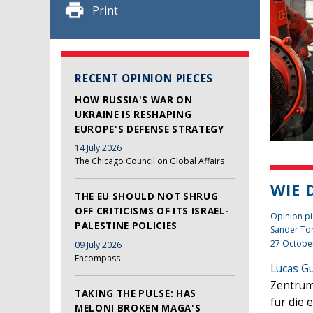
Print
RECENT OPINION PIECES
HOW RUSSIA'S WAR ON
UKRAINE IS RESHAPING
EUROPE'S DEFENSE STRATEGY
14 July 2026
The Chicago Council on Global Affairs
WIE 
THE EU SHOULD NOT SHRUG
OFF CRITICISMS OF ITS ISRAEL-
Opinion pi
PALESTINE POLICIES
Sander To
27 Octobe
09 July 2026
Encompass
Lucas G
Zentrum
TAKING THE PULSE: HAS
für die 
MELONI BROKEN MAGA'S