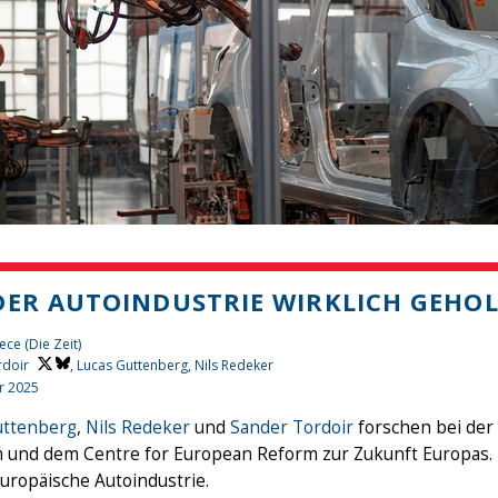
DER AUTOINDUSTRIE WIRKLICH GEHO
ece (Die Zeit)
rdoir
, Lucas Guttenberg, Nils Redeker
r 2025
uttenberg
,
Nils Redeker
und
Sander Tordoir
forschen bei der
 und dem Centre for European Reform zur Zukunft Europas. 
europäische Autoindustrie.