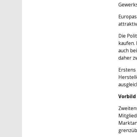
Gewerksc
Europas 
attrakti
Die Pol
kaufen. 
auch be
daher zw
Erstens 
Herstell
ausglei
Vorbild
Zweitens
Mitglied
Marktan
grenzübe