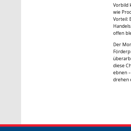
Vorbild
wie Pro
Vorteil:
Handels
offen bl
Der Mom
Förderp
überarbe
diese C
ebnen –
drehen 