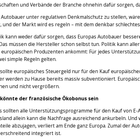
haften und Verbände der Branche ohnehin dafür sorgen, dass d
Autobauer unter regulativen Denkmalschutz zu stellen, wäre 
v, und der Markt wird es regeln – mit dem denkbar schlechte
itik kann weder dafür sorgen, dass Europas Autobauer besser
Das müssen die Hersteller schon selbst tun. Politik kann all
i europäischen Produzenten ankommt: Für jedes Unterstützu
ei simple Regeln gelten.
sollte europäisches Steuergeld nur für den Kauf europäisch
er werden zu Hause bereits massiv subventioniert. Europäis
chen und nicht vergrößern.
 könnte der französische Ökobonus sein
 sollten alle Unterstützungsprogramme für den Kauf von E-Au
sland allein kann die Nachfrage ausreichend ankurbeln. Und 
teile abzujagen, verliert am Ende ganz Europa. Zumal der Au
rschreitend integriert ist.