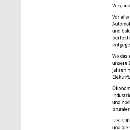
Vorpand
Vor alle
Automobi
und bald
perfekt
entgegen
Wo das 
unsere D
Jahren n
Elektrif
Ökonomis
industri
und noch
brutale
Deshalb 
und die