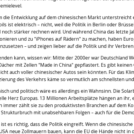
emielevel.
m die Entwicklung auf dem chinesischen Markt unterstreicht 
ls ist elektrisch – nicht, weil die Politik in Berlin oder Brüss
 noch stärker rechnen wird. Und während China das letzte Ja
ionieren und zu "iPhones auf Rädern" zu machen, haben Euro
zusetzen – und zeigen lieber auf die Politik und ihr Verbren
enden kann, wissen wir: Mitte der 2000er war Deutschland We
ächer mit Zellen "Made in China" gepflastert. Es gibt keinen
icht auch voller chinesischer Autos sein könnten. Für das Kli
izierung des Verkehrs käme so vermutlich am schnellsten und 
ch und politisch wäre es allerdings ein Wahnsinn. Die Solarb
elle Herz Europas. 13 Millionen Arbeitsplätze hängen an ihr, 
 immer zählt sie zu den produktivsten Branchen auf dem Kont
r Strukturbruch mit unabsehbaren Folgen – auch für die Demo
ist es richtig, dass die Politik eingreift. Wenn die chinesisch
 USA neue Zollmauern bauen, kann die EU die Hände nicht in