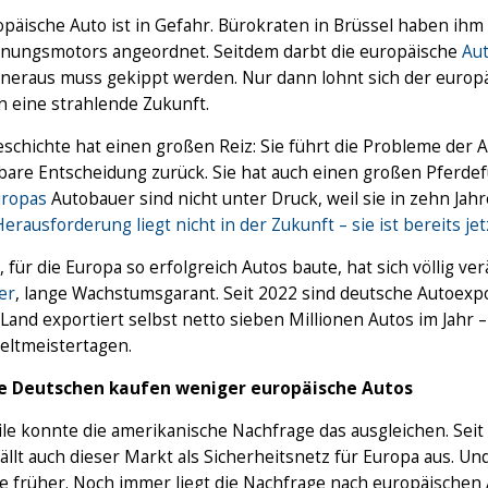
opäische Auto ist in Gefahr. Bürokraten in Brüssel haben ih
nungsmotors angeordnet. Seitdem darbt die europäische
Aut
neraus muss gekippt werden. Nur dann lohnt sich der europä
n eine strahlende Zukunft.
schichte hat einen großen Reiz: Sie führt die Probleme der Au
are Entscheidung zurück. Sie hat auch einen großen Pferdefu
uropas
Autobauer sind nicht unter Druck, weil sie in zehn J
erausforderung liegt nicht in der Zukunft – sie ist bereits jet
, für die Europa so erfolgreich Autos baute, hat sich völlig ve
er
, lange Wachstumsgarant. Seit 2022 sind deutsche Autoex
Land exportiert selbst netto sieben Millionen Autos im Jahr –
eltmeistertagen.
e Deutschen kaufen weniger europäische Autos
le konnte die amerikanische Nachfrage das ausgleichen. Seit
 fällt auch dieser Markt als Sicherheitsnetz für Europa aus. Un
e früher. Noch immer liegt die Nachfrage nach europäische