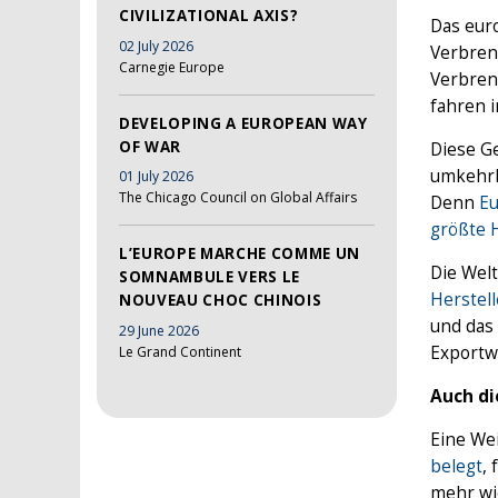
CIVILIZATIONAL AXIS?
Das eur
02 July 2026
Verbren
Carnegie Europe
Verbren
fahren i
DEVELOPING A EUROPEAN WAY
OF WAR
Diese Ge
umkehrb
01 July 2026
The Chicago Council on Global Affairs
Denn
E
größte H
L’EUROPE MARCHE COMME UN
Die Welt
SOMNAMBULE VERS LE
Herstell
NOUVEAU CHOC CHINOIS
und das 
29 June 2026
Exportw
Le Grand Continent
Auch di
Eine Wei
belegt
,
mehr wi