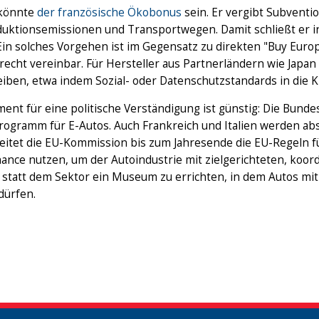
 könnte
der französische Ökobonus
sein. Er vergibt Subventio
duktionsemissionen und Transportwegen. Damit schließt er in
 Ein solches Vorgehen ist im Gegensatz zu direkten "Buy Eur
recht vereinbar. Für Hersteller aus Partnerländern wie Jap
eiben, etwa indem Sozial- oder Datenschutzstandards in die Kr
ent für eine politische Verständigung ist günstig: Die Bund
rogramm für E-Autos. Auch Frankreich und Italien werden ab
itet die EU-Kommission bis zum Jahresende die EU-Regeln für
hance nutzen, um der Autoindustrie mit zielgerichteten, koo
 statt dem Sektor ein Museum zu errichten, in dem Autos mit
dürfen.