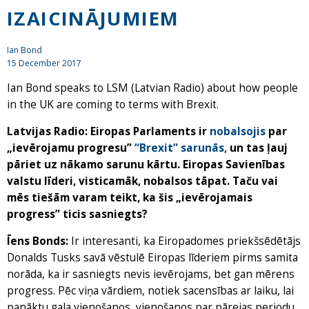
IZAICINĀJUMIEM
Ian Bond
15 December 2017
Ian Bond speaks to LSM (Latvian Radio) about how people
in the UK are coming to terms with Brexit.
Latvijas Radio: Eiropas Parlaments ir
nobalsojis
par
„ievērojamu progresu”
“Brexit” sarunās,
un tas ļauj
pāriet uz nākamo sarunu kārtu. Eiropas Savienības
valstu līderi, visticamāk, nobalsos tāpat. Taču vai
mēs tiešām varam teikt, ka šis „ievērojamais
progress” ticis sasniegts?
Īens Bonds:
Ir interesanti, ka Eiropadomes priekšsēdētājs
Donalds Tusks savā vēstulē Eiropas līderiem pirms samita
norāda, ka ir sasniegts nevis ievērojams, bet gan mērens
progress. Pēc viņa vārdiem, notiek sacensības ar laiku, lai
panāktu gala vienošanos, vienošanos par pārejas periodu,