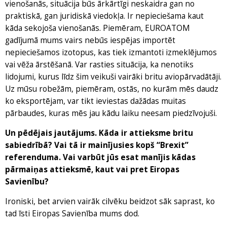
vienošanās, situācija būs ārkārtīgi neskaidra gan no
praktiskā, gan juridiskā viedokļa. Ir nepieciešama kaut
kāda sekojoša vienošanās. Piemēram, EUROATOM
gadījumā mums vairs nebūs iespējas importēt
nepieciešamos izotopus, kas tiek izmantoti izmeklējumos
vai vēža ārstēšanā. Var rasties situācija, ka nenotiks
lidojumi, kurus līdz šim veikuši vairāki britu aviopārvadātāji.
Uz mūsu robežām, piemēram, ostās, no kurām mēs daudz
ko eksportējam, var tikt ieviestas dažādas muitas
pārbaudes, kuras mēs jau kādu laiku neesam piedzīvojuši.
Un pēdējais jautājums. Kāda ir attieksme britu
sabiedrībā? Vai tā ir mainījusies kopš “Brexit”
referenduma. Vai varbūt jūs esat manījis kādas
pārmaiņas attieksmē, kaut vai pret Eiropas
Savienību?
Ironiski, bet arvien vairāk cilvēku beidzot sāk saprast, ko
tad īsti Eiropas Savienība mums dod.