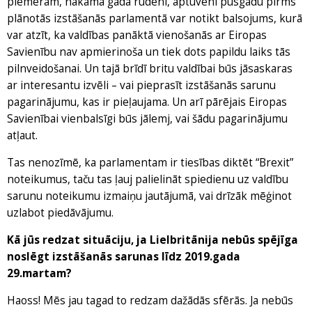
piemēram, nākamā gada rudenī, aptuveni pusgadu pirms
plānotās izstāšanās parlamentā var notikt balsojums, kurā
var atzīt, ka valdības panāktā vienošanās ar Eiropas
Savienību nav apmierinoša un tiek dots papildu laiks tās
pilnveidošanai. Un tajā brīdī britu valdībai būs jāsaskaras
ar interesantu izvēli – vai pieprasīt izstāšanās sarunu
pagarinājumu, kas ir pieļaujama. Un arī pārējais Eiropas
Savienībai vienbalsīgi būs jālemj, vai šādu pagarinājumu
atļaut.
Tas nenozīmē, ka parlamentam ir tiesības diktēt “Brexit”
noteikumus, taču tas ļauj palielināt spiedienu uz valdību
sarunu noteikumu izmaiņu jautājumā, vai drīzāk mēģinot
uzlabot piedāvājumu.
Kā jūs redzat situāciju, ja Lielbritānija nebūs spējīga
noslēgt izstāšanās sarunas līdz 2019.gada
29.martam?
Haoss! Mēs jau tagad to redzam dažādās sfērās. Ja nebūs