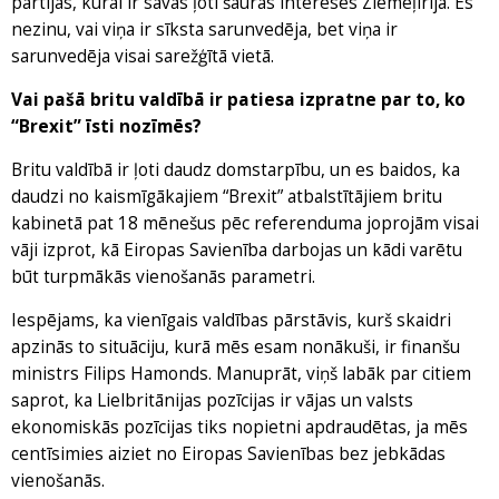
partijas, kurai ir savas ļoti šauras intereses Ziemeļīrijā. Es
nezinu, vai viņa ir sīksta sarunvedēja, bet viņa ir
sarunvedēja visai sarežģītā vietā.
Vai pašā britu valdībā ir patiesa izpratne par to, ko
“Brexit” īsti nozīmēs?
Britu valdībā ir ļoti daudz domstarpību, un es baidos, ka
daudzi no kaismīgākajiem “Brexit” atbalstītājiem britu
kabinetā pat 18 mēnešus pēc referenduma joprojām visai
vāji izprot, kā Eiropas Savienība darbojas un kādi varētu
būt turpmākās vienošanās parametri.
Iespējams, ka vienīgais valdības pārstāvis, kurš skaidri
apzinās to situāciju, kurā mēs esam nonākuši, ir finanšu
ministrs Filips Hamonds. Manuprāt, viņš labāk par citiem
saprot, ka Lielbritānijas pozīcijas ir vājas un valsts
ekonomiskās pozīcijas tiks nopietni apdraudētas, ja mēs
centīsimies aiziet no Eiropas Savienības bez jebkādas
vienošanās.