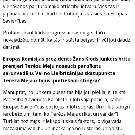
vienošanos par turpmāko attiecību ietvaru. Viss tas ir
jāpanāk līdz brīdim, kad Lielbritānija izstāsies no Eiropas
Savienības.
Protams, kaut kāds progress ir sasniegts, taču
nevajadzētu domāt, ka tās ir stāsta beigas. Ir vēl ļoti daudz
darāmā.
Eiropas Komisijas prezidents Žans Klods Junkers britu
premjeri Terēzu Meju nosaucis par sīkstu
sarunvedēju. Vai no Lielbritānijas skatupunkta
Terēza Meja ir bijusi pietiekami stingra?
Manuprāt, no Junkera puses tas bija ļoti pieklājīgi teikts.
Patiesībā Apvienotā Karaliste ir ļoti vājā pozīcijā, kamēr
Eiropas Savienības pozīcijas ir ļoti stipras. Un ir ļoti stingri
ierobežojumi tam, ko Terēza Meja drīkst un var darīt.
Turklāt nozīmīgs ir iekšpolitiskais faktors, jo viņa vada
mazākuma valdību un ir atkarīga no Ulsteras unionistu