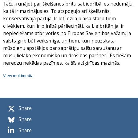
Taču, runājot par šķelšanos britu sabiedrībā, es nedomāju,
ka tā ir mazinājusies. To atspoguļo arī šķelšanās
konservatīvajā partijā. Ir ļoti dziļa plaisa starp tiem
cilvēkiem, kuri ir pilnībā pārliecināti, ka Lielbritānijai ir
nepieciešams atbrīvoties no Eiropas Savienības važām, ja
valsts grib būt veiksmīga, un tiem, kuri neuzskata
mūsdienu apstākļos par saprātīgu saišu saraušanu ar
mūsu lielāko ekonomisko un drošības partneri. Es tiešām
neredzu nekādas pazīmes, ka šīs atšķirības mazinās.
View multimedia
Share
Share
Share