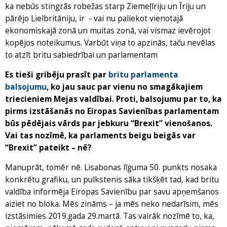
ka nebūs stingrās robežas starp Ziemeļīriju un Īriju un
pārējo Lielbritāniju, ir - vai nu paliekot vienotajā
ekonomiskajā zonā un muitas zonā, vai vismaz ievērojot
kopējos noteikumus. Varbūt viņa to apzinās, taču nevēlas
to atzīt britu sabiedrībai un parlamentam
Es tieši gribēju prasīt par
britu parlamenta
balsojumu
, ko jau sauc par vienu no smagākajiem
triecieniem Mejas valdībai. Proti, balsojumu par to, ka
pirms izstāšanās no Eiropas Savienības parlamentam
būs pēdējais vārds par jebkuru “Brexit” vienošanos.
Vai tas nozīmē, ka parlaments beigu beigās var
“Brexit” pateikt – nē?
Manuprāt, tomēr nē. Lisabonas līguma 50. punkts nosaka
konkrētu grafiku, un pulkstenis sāka tikšķēt tad, kad britu
valdība informēja Eiropas Savienību par savu apņemšanos
aiziet no bloka. Mēs zināms – ja mēs neko nedarīsim, mēs
izstāsimies 2019.gada 29.martā. Tas vairāk nozīmē to, ka,