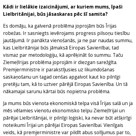
Kādi ir lielākie izaicinājumi, ar kuriem mums, īpaši
Lielbritānijai, būs jāsaskaras pēc šī samita?
Es domāju, ka galvenā problēma joprojām būs Īrijas
robežas. Ir sasniegts ievērojams progress pilsoņu tiesību
jautājumā. Ir panākta vienošanās, ja ne par naudas summu,
kas Lielbritānijai būs jāmaksā Eiropas Savienībai, tad
vismaz par metodoloģiju, kā aprēķināt šo summu. Taču
Ziemeļīrijas problēma joprojām ir diezgan sarežģīta.
Premjerministre ir parakstījusies uz likumdošanas
saskaņošanu un tagad cenšas apgalvot kaut ko pilnīgi
pretēju tam, kā to uztver pārējā Eiropas Savienība. Un tā
nākamajai sarunu kārtai būs nopietna problēma.
Ja mums būs vienota ekonomiskā telpa visā Īrijas salā un ja
mēs vēlamies vienotu ekonomisko telpu Ziemeļīrijai un
pārējai Lielbritānijai, ir pilnīgi loģiski, ka nevar būt atšķirīgi
noteikumi Īrijai un pārējai Eiropas Savienībai. Vienīgais
veids, kā premjerministre var pildīt abus solījumus par to,