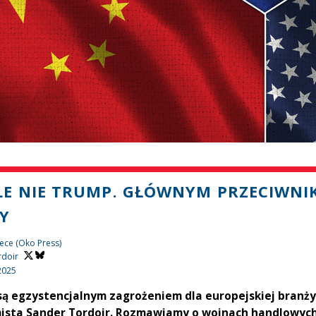
E NIE TRUMP. GŁÓWNYM PRZECIWNI
Y
ece (Oko Press)
rdoir
2025
są egzystencjalnym zagrożeniem dla europejskiej branż
ista Sander Tordoir. Rozmawiamy o wojnach handlowych