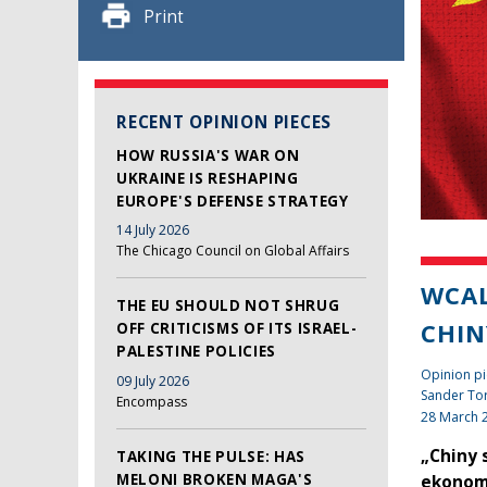
Print
RECENT OPINION PIECES
HOW RUSSIA'S WAR ON
UKRAINE IS RESHAPING
EUROPE'S DEFENSE STRATEGY
14 July 2026
The Chicago Council on Global Affairs
WCAL
THE EU SHOULD NOT SHRUG
CHIN
OFF CRITICISMS OF ITS ISRAEL-
PALESTINE POLICIES
Opinion pi
09 July 2026
Sander To
Encompass
28 March 
„Chiny 
TAKING THE PULSE: HAS
MELONI BROKEN MAGA'S
ekonom