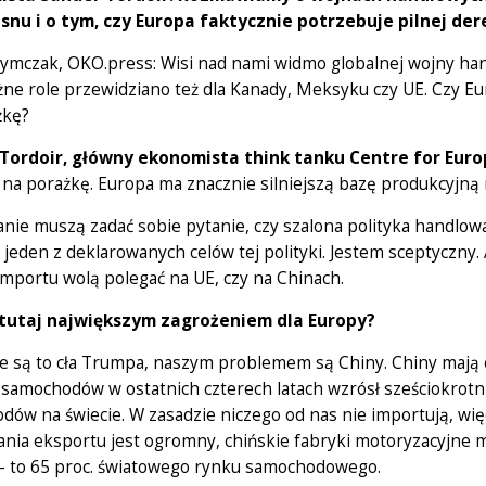
snu i o tym, czy Europa faktycznie potrzebuje pilnej dere
ymczak, OKO.press: Wisi nad nami widmo globalnej wojny hand
ne role przewidziano też dla Kanady, Meksyku czy UE. Czy Eu
żkę?
Tordoir, główny ekonomista think tanku Centre for Eur
na porażkę. Europa ma znacznie silniejszą bazę produkcyjną 
nie muszą zadać sobie pytanie, czy szalona polityka handlow
 jeden z deklarowanych celów tej polityki. Jestem sceptyczny
importu wolą polegać na UE, czy na Chinach.
 tutaj największym zagrożeniem dla Europy?
ie są to cła Trumpa, naszym problemem są Chiny. Chiny mają
 samochodów w ostatnich czterech latach wzrósł sześciokrotn
ów na świecie. W zasadzie niczego od nas nie importują, więc
ania eksportu jest ogromny, chińskie fabryki motoryzacyj
 – to 65 proc. światowego rynku samochodowego.