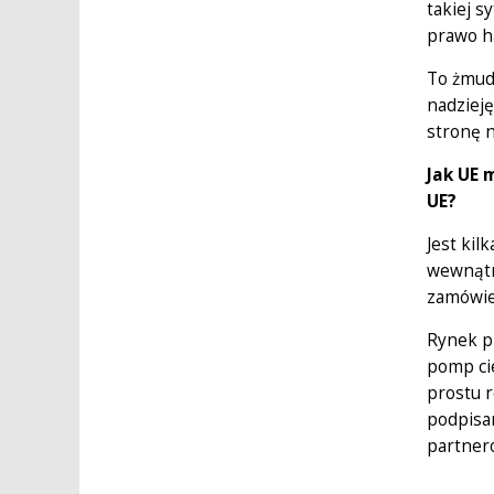
takiej 
prawo h
To żmud
nadzieję
stronę 
Jak UE 
UE?
Jest kil
wewnątr
zamówie
Rynek p
pomp ci
prostu r
podpisa
partneró