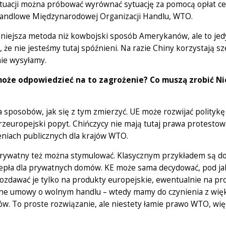
sytuacji można próbować wyrównać sytuację za pomocą opłat c
andlowe Międzynarodowej Organizacji Handlu, WTO.
niejsza metoda niż kowbojski sposób Amerykanów, ale to jed
, że nie jesteśmy tutaj spóźnieni. Na razie Chiny korzystają 
nie wysyłamy.
może odpowiedzieć na to zagrożenie? Co muszą zrobić 
ka sposobów, jak się z tym zmierzyć. UE może rozwijać polity
zeuropejski popyt. Chińczycy nie mają tutaj prawa protestow
niach publicznych dla krajów WTO.
rywatny też można stymulować. Klasycznym przykładem są do
epła dla prywatnych domów. KE może sama decydować, pod jak
ozdawać je tylko na produkty europejskie, ewentualnie na p
ne umowy o wolnym handlu – wtedy mamy do czynienia z więks
w. To proste rozwiązanie, ale niestety łamie prawo WTO, więc