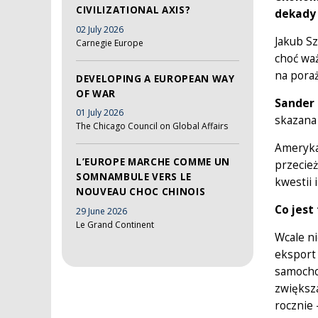
CIVILIZATIONAL AXIS?
dekady 
02 July 2026
Jakub Sz
Carnegie Europe
choć waż
na pora
DEVELOPING A EUROPEAN WAY
OF WAR
Sander 
01 July 2026
skazana 
The Chicago Council on Global Affairs
Ameryka
L’EUROPE MARCHE COMME UN
przecież
SOMNAMBULE VERS LE
kwestii 
NOUVEAU CHOC CHINOIS
Co jest
29 June 2026
Le Grand Continent
Wcale n
eksport
samochod
zwiększ
rocznie