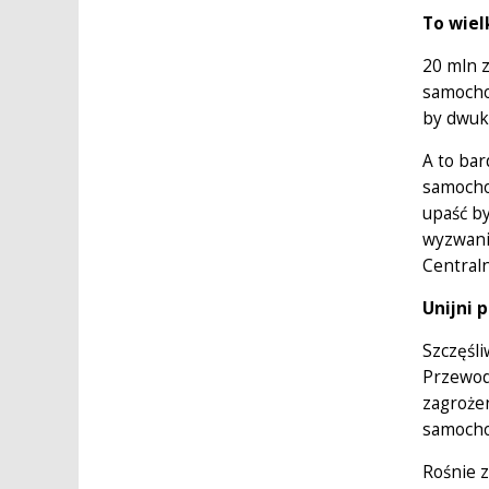
To wiel
20 mln z
samocho
by dwuk
A to ba
samochod
upaść b
wyzwanie
Centraln
Unijni 
Szczęśli
Przewod
zagrożen
samocho
Rośnie z