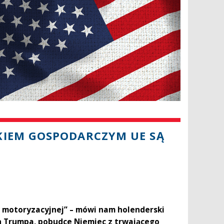
KIEM GOSPODARCZYM UE SĄ
y motoryzacyjnej” – mówi nam holenderski
 Trumpa, pobudce Niemiec z trwającego