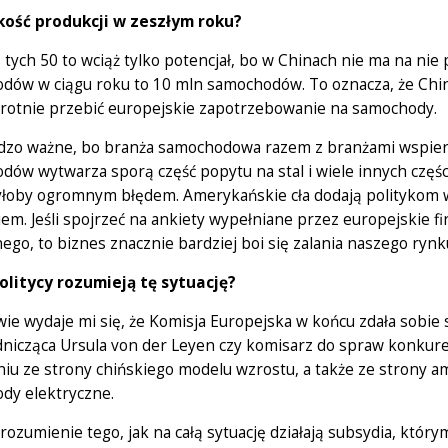
kość produkcji w zeszłym roku?
 tych 50 to wciąż tylko potencjał, bo w Chinach nie ma na ni
dów w ciągu roku to 10 mln samochodów. To oznacza, że Chiny
rotnie przebić europejskie zapotrzebowanie na samochody.
rdzo ważne, bo branża samochodowa razem z branżami wspiera
ów wytwarza sporą część popytu na stal i wiele innych częś
yłoby ogromnym błędem. Amerykańskie cła dodają politykom w 
m. Jeśli spojrzeć na ankiety wypełniane przez europejskie f
ego, to biznes znacznie bardziej boi się zalania naszego ryn
politycy rozumieją tę sytuację?
wie wydaje mi się, że Komisja Europejska w końcu zdała sobie 
nicząca Ursula von der Leyen czy komisarz do spraw konkure
iu ze strony chińskiego modelu wzrostu, a także ze strony ame
dy elektryczne.
rozumienie tego, jak na całą sytuację działają subsydia, któr