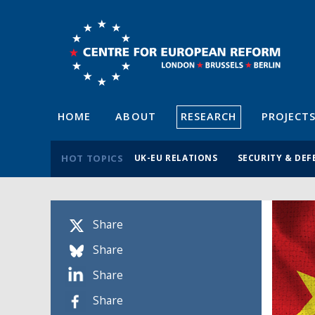
HOME
ABOUT
RESEARCH
PROJECT
HOT TOPICS
UK-EU RELATIONS
SECURITY & DEF
Share
Share
Share
Share