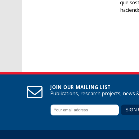
que sost
haciendo
JOIN OUR MAILING LIST
Publications, research projects, news 