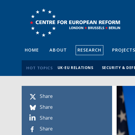
HOME
ABOUT
RESEARCH
PROJECT
HOT TOPICS
UK-EU RELATIONS
SECURITY & DEF
Share
Share
Share
Share