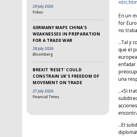
ntrc.htm
29 July 2026
Fokus
En un mo
for Euro
GERMANY MAPS CHINA’S
no traba
WEAKNESSES IN PREPARATION
FOR A TRADE WAR
...Tal y
28 July 2026
que el p
Bloomberg
europea 
enfadar 
BREXIT ‘RESET’ COULD
preocupa
CONSTRAIN UK’S FREEDOM OF
una resp
MOVEMENT ON TRADE
...«Si t
27 July 2026
Financial Times
subdirec
acciones
encontr
...El su
diplomát