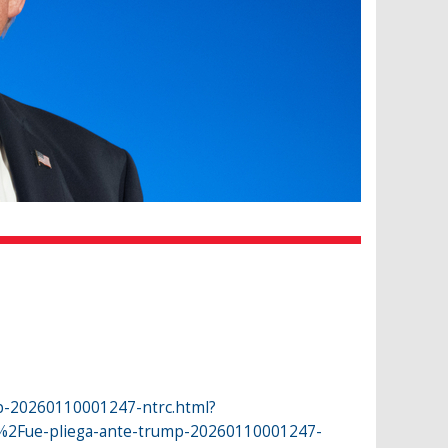
mp-20260110001247-ntrc.html?
2Fue-pliega-ante-trump-20260110001247-