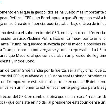
l
mento en el que la geopolítica se ha vuelto más importante q
pean Reform (CER), Ian Bond, apunta que «Europa no está a la
ja en su área de influencia, podría acabar bajo el área de influ
 como destaca el subdirector del CER, no hay muchas diferenci
residente ruso, Vladímir Putin, hizo en Crimea», punto en el q
ante Trump ha quedado suavizada por el miedo a posibles rea
a Trump, conocido por vengarse y tomar represalias. La UE t
rse que Maduro, al que consideraban un presidente ilegítimo. 
uesta», incide Bond.
ratan de tomar Groenlandia por la fuerza, sería muy difícil que
tor del CER, que añade que «Europa está teniendo problemas 
 de Trump». Ante esta situación, incide en que la UE debe en
amos «en un momento extremadamente peligroso para la seg
bdirector del CER, en cambio, opina que esta «reacción cauta» 
ica» que consiste en no dar al presidente estadounidense un