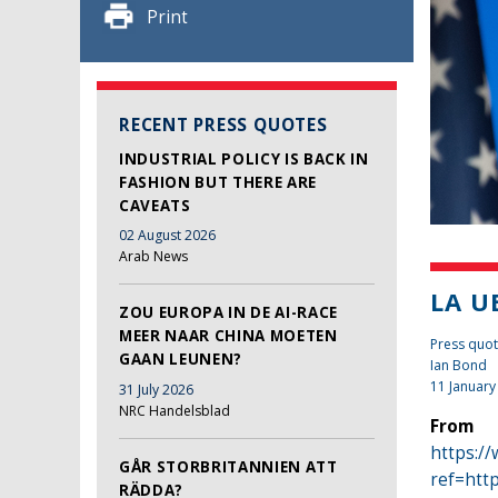
Print
RECENT PRESS QUOTES
INDUSTRIAL POLICY IS BACK IN
FASHION BUT THERE ARE
CAVEATS
02 August 2026
Arab News
LA U
ZOU EUROPA IN DE AI-RACE
MEER NAAR CHINA MOETEN
Press quot
GAAN LEUNEN?
Ian Bond
11 January
31 July 2026
NRC Handelsblad
From
https:/
GÅR STORBRITANNIEN ATT
ref=htt
RÄDDA?