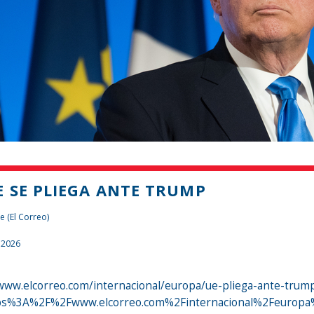
E SE PLIEGA ANTE TRUMP
e (El Correo)
 2026
/www.elcorreo.com/internacional/europa/ue-pliega-ante-tru
ps%3A%2F%2Fwww.elcorreo.com%2Finternacional%2Feuropa%