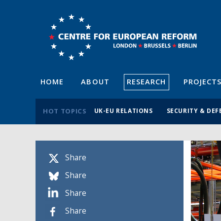
HOME
ABOUT
RESEARCH
PROJECT
HOT TOPICS
UK-EU RELATIONS
SECURITY & DEF
Share
Share
Share
Share