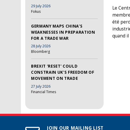
29 July 2026
Le Centr
Fokus
membre f
été perd
GERMANY MAPS CHINA’S
industri
WEAKNESSES IN PREPARATION
quand il 
FOR A TRADE WAR
28 July 2026
Bloomberg
BREXIT ‘RESET’ COULD
CONSTRAIN UK’S FREEDOM OF
MOVEMENT ON TRADE
27 July 2026
Financial Times
JOIN OUR MAILING LIST