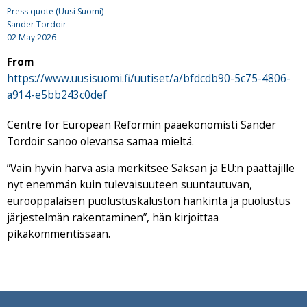
Press quote (Uusi Suomi)
Sander Tordoir
02 May 2026
From
https://www.uusisuomi.fi/uutiset/a/bfdcdb90-5c75-4806-
a914-e5bb243c0def
Centre for European Reformin pääekonomisti Sander
Tordoir sanoo olevansa samaa mieltä.
”Vain hyvin harva asia merkitsee Saksan ja EU:n päättäjille
nyt enemmän kuin tulevaisuuteen suuntautuvan,
eurooppalaisen puolustuskaluston hankinta ja puolustus
järjestelmän rakentaminen”, hän kirjoittaa
pikakommentissaan.