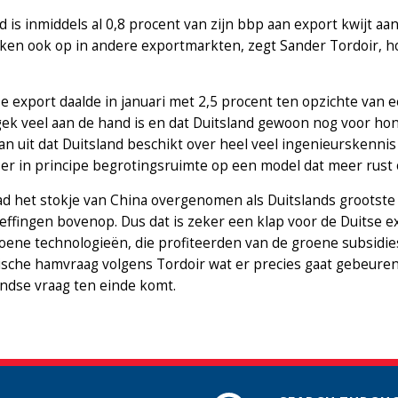
d is inmiddels al 0,8 procent van zijn bbp aan export kwijt a
uiken ook op in andere exportmarkten, zegt Sander Tordoir,
.
se export daalde in januari met 2,5 procent ten opzichte va
gek veel aan de hand is en dat Duitsland gewoon nog voor ho
an uit dat Duitsland beschikt over heel veel ingenieurskennis
t er in principe begrotingsruimte op een model dat meer rust
ad het stokje van China overgenomen als Duitslands grootst
ffingen bovenop. Dus dat is zeker een klap voor de Duitse e
ene technologieën, die profiteerden van de groene subsidies
sche hamvraag volgens Tordoir wat er precies gaat gebeuren
ndse vraag ten einde komt.