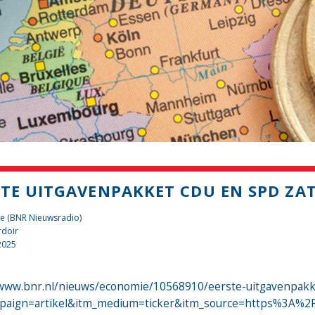
STE UITGAVENPAKKET CDU EN SPD ZAT
te (BNR Nieuwsradio)
rdoir
2025
/www.bnr.nl/nieuws/economie/10568910/eerste-uitgavenpakke
paign=artikel&itm_medium=ticker&itm_source=https%3A%