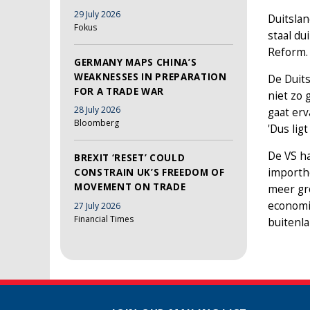
29 July 2026
Duitslan
Fokus
staal d
Reform
GERMANY MAPS CHINA’S
WEAKNESSES IN PREPARATION
De Duit
FOR A TRADE WAR
niet zo 
28 July 2026
gaat erv
Bloomberg
'Dus lig
De VS h
BREXIT ‘RESET’ COULD
importhe
CONSTRAIN UK’S FREEDOM OF
MOVEMENT ON TRADE
meer gro
economi
27 July 2026
Financial Times
buitenla