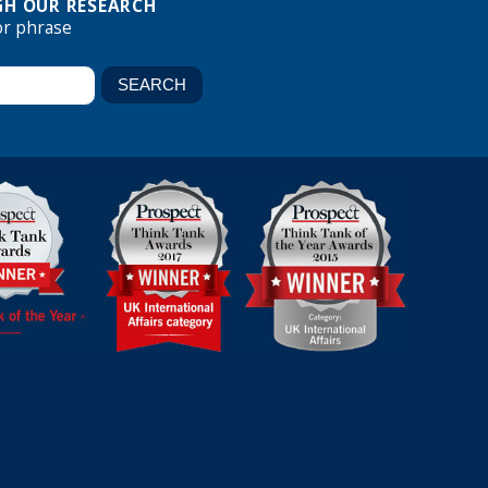
H OUR RESEARCH
or phrase