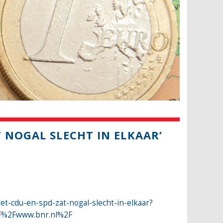
 NOGAL SLECHT IN ELKAAR’
t-cdu-en-spd-zat-nogal-slecht-in-elkaar?
2F%2Fwww.bnr.nl%2F