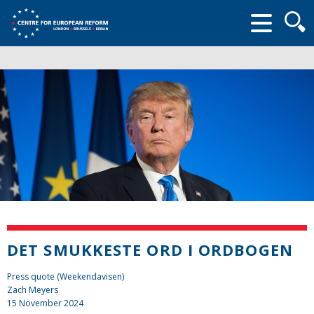
Searc
form
DET SMUKKESTE ORD I ORDBOGEN
Press quote (Weekendavisen)
Zach Meyers
15 November 2024