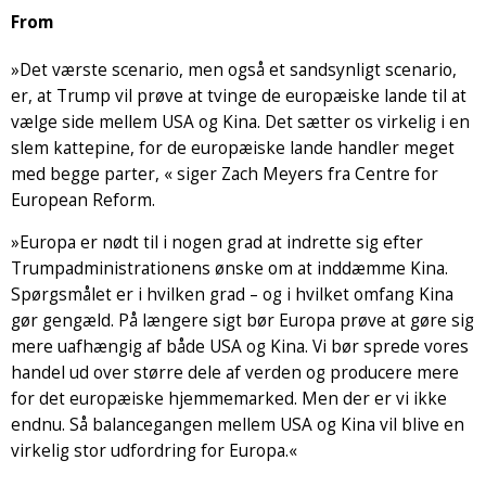
From
»Det værste scenario, men også et sandsynligt scenario,
er, at Trump vil prøve at tvinge de europæiske lande til at
vælge side mellem USA og Kina. Det sætter os virkelig i en
slem kattepine, for de europæiske lande handler meget
med begge parter, « siger Zach Meyers fra Centre for
European Reform.
»Europa er nødt til i nogen grad at indrette sig efter
Trumpadministrationens ønske om at inddæmme Kina.
Spørgsmålet er i hvilken grad – og i hvilket omfang Kina
gør gengæld. På længere sigt bør Europa prøve at gøre sig
mere uafhængig af både USA og Kina. Vi bør sprede vores
handel ud over større dele af verden og producere mere
for det europæiske hjemmemarked. Men der er vi ikke
endnu. Så balancegangen mellem USA og Kina vil blive en
virkelig stor udfordring for Europa.«